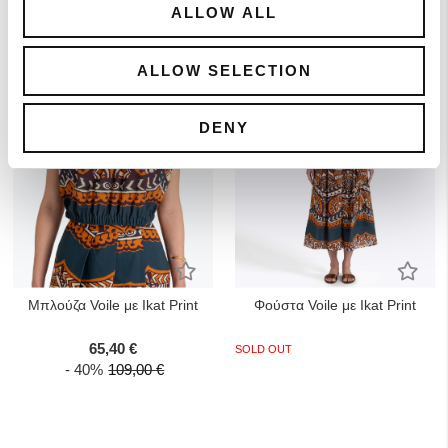
ALLOW ALL
ALLOW SELECTION
DENY
Προσθήκη στα Αγαπημένα
Προσ
Mπλούζα Voile με Ikat Print
Φούστα Voile με Ikat Print
65,40 €
SOLD OUT
- 40%
109,00 €