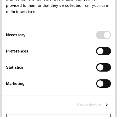
125,00 €
159,00 €
provided to them or that they’ve collected from your use
of their services.
NEW COLLECTION
NEW COLLECTION
+ COLORS
Consent
Necessary
Selection
Preferences
Statistics
Marketing
Προσθήκη στα Αγαπημένα
Προσ
Μπλούζα Draped σε
Φόρεμα Draped Multi Striped
Ολομέταξο Floral Satin
Show details
195,00 €
155,40 €
- 40%
259,00 €
NEW COLLECTION