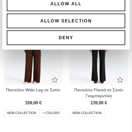
ALLOW ALL
ALLOW SELECTION
DENY
Προσθήκη στα Αγαπημένα
Προσ
Παντελόνι Wide Leg σε Σατέν
Παντελόνι Flared σε Σατέν
Γκαμπαρντίνα
159,00 €
139,00 €
NEW COLLECTION
+ COLORS
NEW COLLECTION