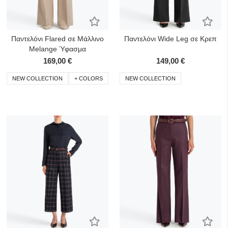
Προσθήκη στα Αγαπημένα
Προσ
Παντελόνι Flared σε Μάλλινο
Παντελόνι Wide Leg σε Κρεπ
Melange Ύφασμα
169,00 €
149,00 €
NEW COLLECTION
+ COLORS
NEW COLLECTION
Προσθήκη στα Αγαπημένα
Προσ