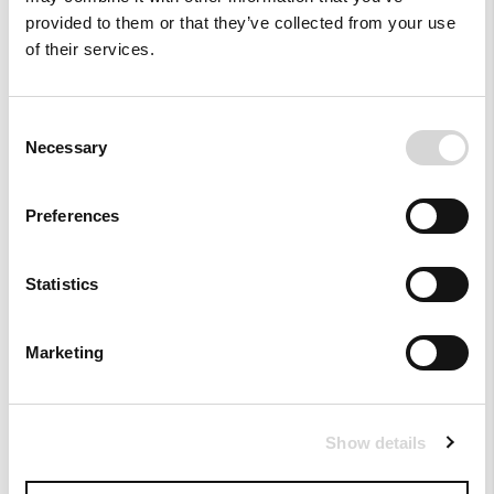
139,00 €
129,00 €
provided to them or that they’ve collected from your use
of their services.
NEW COLLECTION
+ COLORS
NEW COLLECTION
Consent
Necessary
Selection
Preferences
Statistics
Marketing
Προσθήκη στα Αγαπημένα
Προσ
Παντελόνι Cropped σε Κοτλέ
Παντελόνι Wide Leg σε Κοτλέ
Show details
139,00 €
149,00 €
NEW COLLECTION
+ COLORS
NEW COLLECTION
+ COLORS