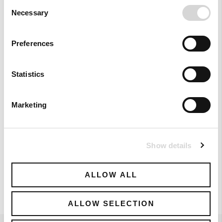
Consent
Necessary
Selection
Preferences
Statistics
Marketing
Jupe σε 100% Λινό
74,50 €
- 50%
149,00 €
Show details
ALLOW ALL
ALLOW SELECTION