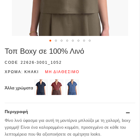
Μετάβαση
Τοπ Boxy σε 100% Λινό
στην
αρχή
CODE
22626-3001_1052
της
ΧΡΩΜΑ:
KHAKI
ΜΗ ΔΙΑΘΈΣΙΜΟ
συλλογής
εικόνων
Άλλα χρώματα
Περιγραφή
Φίνο λινό ύφασμα για αυτή τη μοντέρνα μπλούζα με τη χαλαρή, boxy
γραμμή! Είναι ένα καλοραμμένο κομμάτι, προσεγμένο σε κάθε του
λεπτομέρεια που θα αξιοποιήσετε σε αμέτρητα looks.