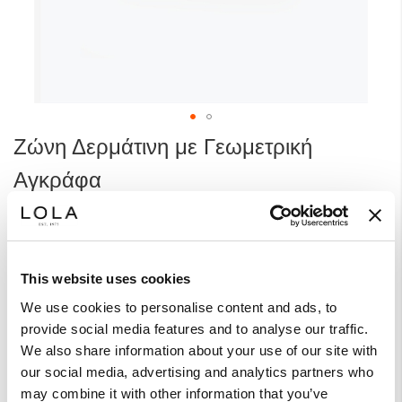
Μετάβαση
Ζώνη Δερμάτινη με Γεωμετρική
στην
αρχή
Αγκράφα
της
συλλογής
CODE
22620-4001_1313
εικόνων
ΧΡΩΜΑ:
COGNAC
ΜΗ ΔΙΑΘΈΣΙΜΟ
This website uses cookies
Άλλα χρώματα
We use cookies to personalise content and ads, to
provide social media features and to analyse our traffic.
We also share information about your use of our site with
Περιγραφή
our social media, advertising and analytics partners who
Στη LOLA θα βρείτε μια μεγάλη συλλογή από κομψές δερμάτινες ζώνες.
may combine it with other information that you’ve
Είναι κατασκευασμένες σε πολυτελές, μαλακό δέρμα και προσεγμένες