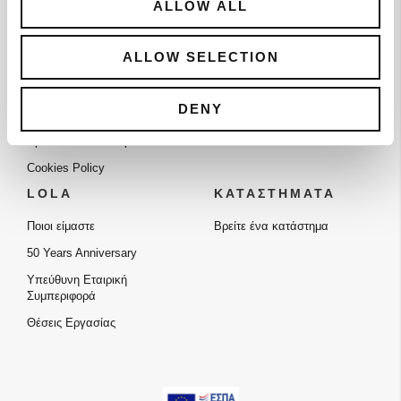
ALLOW ALL
Τρόποι Αποστολής
Πρόγραμμα Πιστότητας
Τρόποι Πληρωμής
Οδηγός Μεγεθών
ALLOW SELECTION
Πολιτική Επιστροφών
Υφάσματα που αγαπάμε
Επικοινωνία
DENY
Πολιτική Προστασίας
Προσωπικών Δεδομένων
Cookies Policy
LOLA
ΚΑΤΑΣΤΗΜΑΤΑ
Ποιοι είμαστε
Βρείτε ένα κατάστημα
50 Years Anniversary
Υπεύθυνη Εταιρική
Συμπεριφορά
Θέσεις Εργασίας