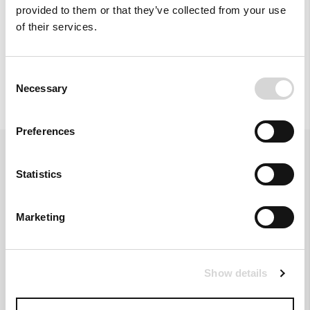
provided to them or that they’ve collected from your use
σε κάθε λεπτομέρεια, επιλέξτε το σχέδιο που σας ταιριάζει!
of their services.
Σύνθεση & Φροντίδα
Consent
Necessary
Selection
Preferences
Ενημερωθείτε για νέα προϊόντα και προσφορές. Εγγραφείτε.
Statistics
Εγγραφή
Εγγραφείτε
στο
Ενημερωτικό
Marketing
Δελτίο:
Βρείτε μας
Show details
ΥΠΟΣΤΗΡΙΞΗ
ΥΠΗΡΕΣΙΕΣ
Όροι Χρήσης
Customer Care