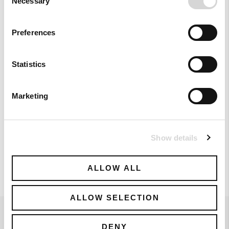
Necessary
Selection
Preferences
Statistics
Slim Leg Jeans
Marketing
77,40 €
- 40%
129,00 €
Show details
ALLOW ALL
ALLOW SELECTION
Ενημερωθείτε για νέα προϊόντα και προσφορές. Εγγραφείτε.
DENY