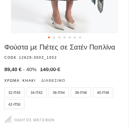
Μετάβαση
Φούστα με Πιέτες σε Σατέν Ποπλίνα
στην
αρχή
CODE
12629-3003_1052
της
συλλογής
89,40 €
- 40%
149,00 €
εικόνων
ΧΡΩΜΑ:
KHAKI
ΔΙΑΘΈΣΙΜΟ
32-IT40
34-IT42
36-IT44
38-IT46
40-IT48
42-IT50
ΟΔΗΓΌΣ ΜΕΓΕΘΏΝ