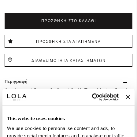
ΠΡΟΣΘΉΚΗ ΣΤΟ ΚΑΛΆΘΙ
ΠΡΟΣΘΉΚΗ ΣΤΑ ΑΓΑΠΗΜΈΝΑ
ΔΙΑΘΕΣΙΜΟΤΗΤΑ ΚΑΤΑΣΤΗΜΑΤΩΝ
Περιγραφή
Κομψό τοπ από δροσερό βαμβακερό βουάλ. Έχει minimal σχεδιασμό με
θηλυκό δέσιμο και είναι άνετο και ελαφρύ για να το αξιοποιήσετε σε
αμέτρητα καλοκαιρινά looks.
This website uses cookies
Σύνθεση & Φροντίδα
We use cookies to personalise content and ads, to
provide social media features and to analyse our traffic.