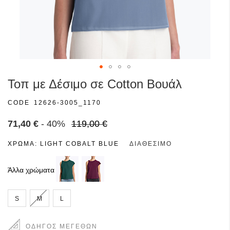
Μετάβαση
Τοπ με Δέσιμο σε Cotton Bουάλ
στην
αρχή
CODE
12626-3005_1170
της
συλλογής
71,40 €
- 40%
119,00 €
εικόνων
ΧΡΩΜΑ:
LIGHT COBALT BLUE
ΔΙΑΘΈΣΙΜΟ
Άλλα χρώματα
S
M
L
ΟΔΗΓΌΣ ΜΕΓΕΘΏΝ