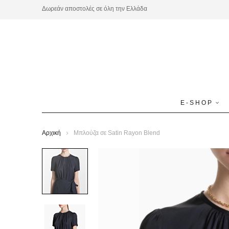
Μετάβαση
Δωρεάν αποστολές σε όλη την Ελλάδα
στο
περιεχόμενο
E-SHOP
Αρχική
Mπλούζα σε Satin Rayon Blend
Μετάβαση
στο
τέλος
της
συλλογής
εικόνων