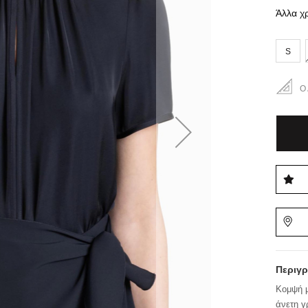
Άλλα χ
S
Ο
Περιγ
Κομψή μ
άνετη γ