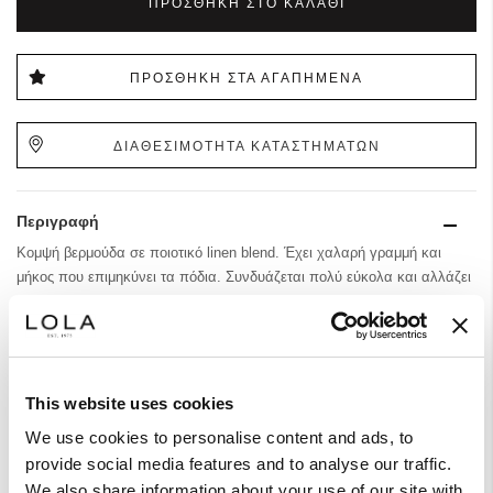
ΠΡΟΣΘΉΚΗ ΣΤΟ ΚΑΛΆΘΙ
ΠΡΟΣΘΉΚΗ ΣΤΑ ΑΓΑΠΗΜΈΝΑ
ΔΙΑΘΕΣΙΜΟΤΗΤΑ ΚΑΤΑΣΤΗΜΑΤΩΝ
Περιγραφή
Κομψή βερμούδα σε ποιοτικό linen blend. Έχει χαλαρή γραμμή και
μήκος που επιμηκύνει τα πόδια. Συνδυάζεται πολύ εύκολα και αλλάζει
στυλ ανάλογα με το look που θα επιλέξετε, φορέστε το με το μπούστο
ίδιο ύφασμα αλλά και με ένα απλό t-shirt.
Σύνθεση & Φροντίδα
This website uses cookies
We use cookies to personalise content and ads, to
provide social media features and to analyse our traffic.
We also share information about your use of our site with