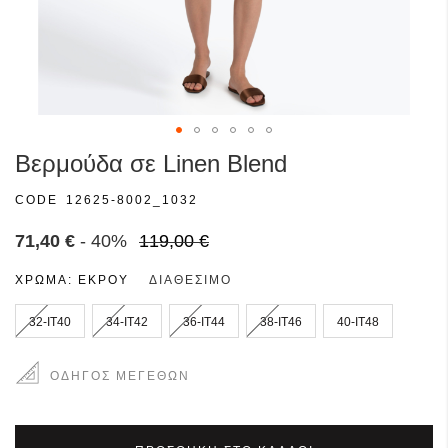
Μετάβαση
Βερμούδα σε Linen Blend
στην
αρχή
CODE
12625-8002_1032
της
συλλογής
71,40 €
- 40%
119,00 €
εικόνων
ΧΡΩΜΑ:
ΕΚΡΟΎ
ΔΙΑΘΈΣΙΜΟ
32-IT40
34-IT42
36-IT44
38-IT46
40-IT48
ΟΔΗΓΌΣ ΜΕΓΕΘΏΝ