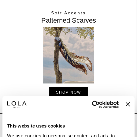
Soft Accents
Patterned Scarves
SHOP NOW
This website uses cookies
Effortless Style
Chic Dresses
We use cookies to personalise content and ads, to