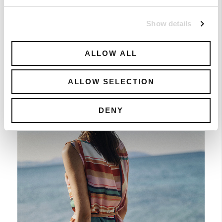
Show details
ALLOW ALL
SHOP NOW
ALLOW SELECTION
Nostalgic Charm
Striking Prints
DENY